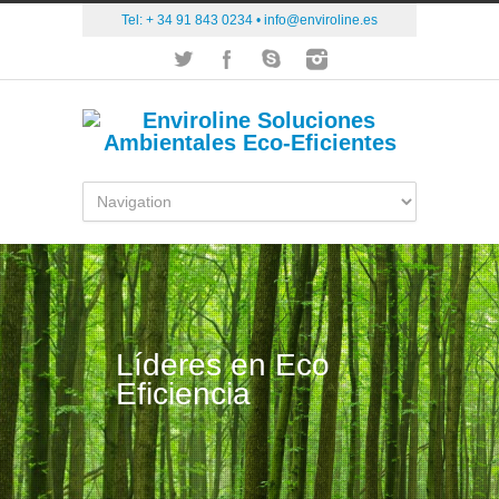
Tel: + 34 91 843 0234 •
info@enviroline.es
Líderes en Eco
Eficiencia