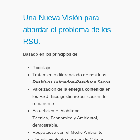
Una
N
ueva
V
isión
para
abordar
el
problema
de los
RSU.
Basado
en los
principios
de:
Reciclaje.
Tratamiento diferenciado de residuos.
Residuos Húmedos-Residuos Secos.
Valorización de la energía contenida en
los RSU. Biodigestión/Gasificación del
remanente.
Eco-eficiente: Viabilidad
Técnica,
Económica
y
Ambiental,
demostrable.
Respetuosa con el Medio Ambiente.
Cumplimiento de normas de Calidad