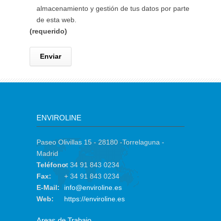
almacenamiento y gestión de tus datos por parte
de esta web.
(requerido)
ENVIROLINE
Paseo Olivillas 15 - 28180 -Torrelaguna -
Madrid
Teléfono:
+ 34 91 843 0234
Fax:
+ 34 91 843 0234
E-Mail:
info@enviroline.es
Web:
https://enviroline.es
Areas de Trabajo