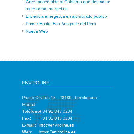
Greenpeace pide al Gobierno que desmonte
su reforma energética
Eficiencia energetica en alumbrado publico
Primer Hostal Eco-Amigable del Perú
Nueva Web
ENVIROLINE
Paseo Olivillas 15 - 28180 -Torrelaguna -
Madrid
Teléfono:
+ 34 91 843 0234
Fax:
+ 34 91 843 0234
E-Mail:
info@enviroline.es
Web:
https://enviroline.es