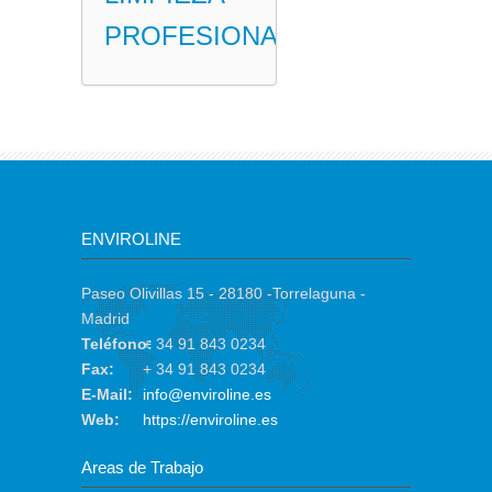
PROFESIONAL
ENVIROLINE
Paseo Olivillas 15 - 28180 -Torrelaguna -
Madrid
Teléfono:
+ 34 91 843 0234
Fax:
+ 34 91 843 0234
E-Mail:
info@enviroline.es
Web:
https://enviroline.es
Areas de Trabajo